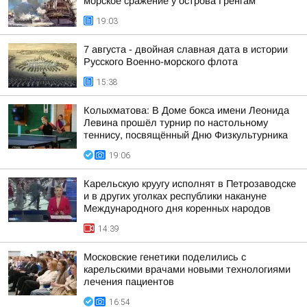
морское сражение у острова Гренгам
19:03
7 августа - двойная славная дата в истории
Русского Военно-морского флота
15:38
Колыхматова: В Доме бокса имени Леонида
Левина прошёл турнир по настольному
теннису, посвящённый Дню Физкультурника
19:06
Карельскую круугу исполнят в Петрозаводске
и в других уголках республики накануне
Международного дня коренных народов
14:39
Московские генетики поделились с
карельскими врачами новыми технологиями
лечения пациентов
16:54