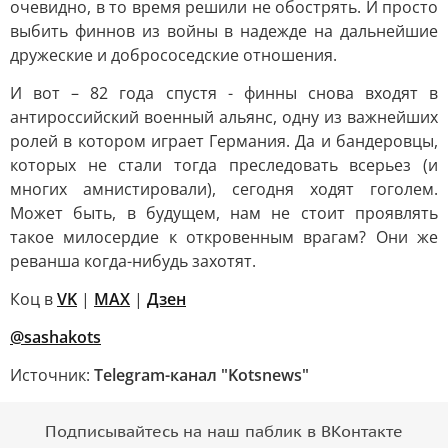
очевидно, в то время решили не обострять. И просто
выбить финнов из войны в надежде на дальнейшие
дружеские и добрососедские отношения.
И вот – 82 года спустя - финны снова входят в
антироссийский военный альянс, одну из важнейших
ролей в котором играет Германия. Да и бандеровцы,
которых не стали тогда преследовать всерьез (и
многих амнистировали), сегодня ходят гоголем.
Может быть, в будущем, нам не стоит проявлять
такое милосердие к откровенным врагам? Они же
реванша когда-нибудь захотят.
Коц в
VK
|
MAX
|
Дзен
@sashakots
Источник:
Telegram-канал "Kotsnews"
Подписывайтесь на наш паблик в ВКонтакте