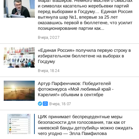
Марат Баширов: Немного мыслей о смыслах
и символах касательно жеребьевки партий
перед выборами в Госдуму… Единая Россия
вытянула шар №1, впервые за 25 лет
оказавшись первой в бюллетене, что усилит
позиционирование партии как...
Вчера, 20:27
«Единая Россия» получила первую строку в
избирательном бюллетене на выборах в
Госдуму
Вчера, 18:24
Артур Парфенчиков: Победителей
фотоконкурса «Мой любимый край -
Карелия!» объявим в сентябре
Вчера, 18:07
ЦИК принимает беспрецедентные меры
безопасности для голосования, так как от
«киевской банды детоубийц» можно ожидать
чего угодно — Элла Памфилова