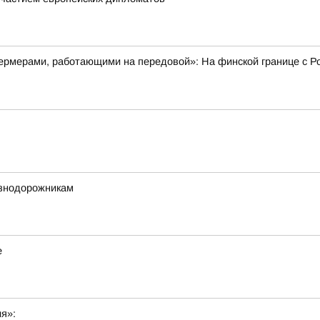
рмерами, работающими на передовой»: На финской границе с Ро
езнодорожникам
е
ия»: