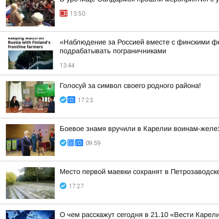
13:50
«Наблюдение за Россией вместе с финскими фе
подрабатывать пограничниками
13:44
Голосуй за символ своего родного района!
17:23
Боевое знамя вручили в Карелии воинам-жел
09:59
Место первой маевки сохранят в Петрозаводск
17:27
О чем расскажут сегодня в 21.10 «Вести Карел