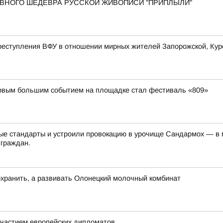
 ГЛАВНОГО ШЕДЕВРА РУССКОЙ ЖИВОПИСИ "ПРИПЛЫЛИ"
еступления ВФУ в отношении мирных жителей Запорожской, Курс
первым большим событием на площадке стал фестиваль «809»
е стандарты и устроили провокацию в урочище Сандармох — в ме
 граждан.
хранить, а развивать Олонецкий молочный комбинат
частием европейских дипломатов