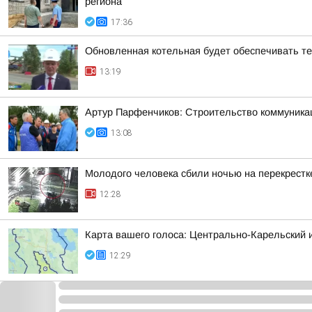
региона
17:36
Обновленная котельная будет обеспечивать т
13:19
Артур Парфенчиков: Строительство коммуника
13:08
Молодого человека сбили ночью на перекрестк
12:28
Карта вашего голоса: Центрально-Карельский 
12:29