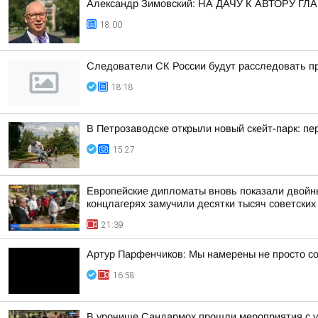
Александр Зимовский: НА ДАЧУ К АВТОРУ
18:00
Следователи СК России будут расследовать пр
18:18
В Петрозаводске открыли новый скейт-парк: 
15:27
Европейские дипломаты вновь показали двойны
концлагерях замучили десятки тысяч советских
21:39
Артур Парфенчиков: Мы намерены не просто со
16:58
В урочище Сандармох прошли мероприятия с у