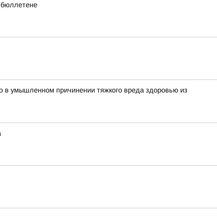
в бюллетене
о в умышленном причинении тяжкого вреда здоровью из
а