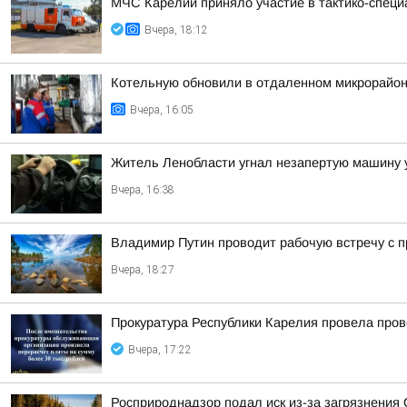
МЧС Карелии приняло участие в тактико-специ
Вчера, 18:12
Котельную обновили в отдаленном микрорайон
Вчера, 16:05
Житель Ленобласти угнал незапертую машину у
Вчера, 16:38
Владимир Путин проводит рабочую встречу с
Вчера, 18:27
Прокуратура Республики Карелия провела пров
Вчера, 17:22
Росприроднадзор подал иск из-за загрязнения 