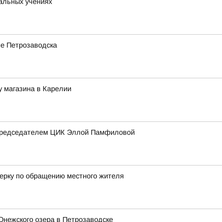
альных учениях
е Петрозаводска
 магазина в Карелии
 председателем ЦИК Эллой Памфиловой
ерку по обращению местного жителя
Онежского озера в Петрозаводске