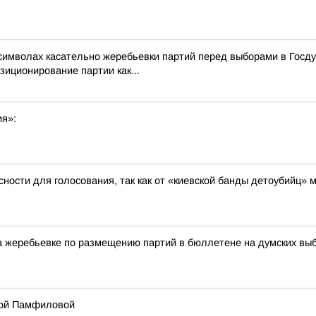
символах касательно жеребьевки партий перед выборами в Госд
зиционирование партии как...
ия»:
ности для голосования, так как от «киевской банды детоубийц»
жеребьевке по размещению партий в бюллетене на думских выбо
лой Памфиловой