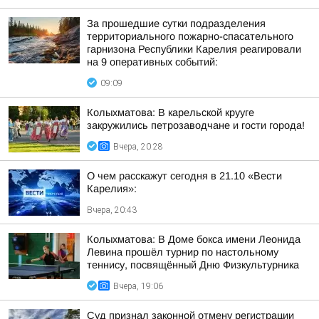
За прошедшие сутки подразделения
территориального пожарно-спасательного
гарнизона Республики Карелия реагировали
на 9 оперативных событий:
09:09
Колыхматова: В карельской крууге
закружились петрозаводчане и гости города!
Вчера, 20:28
О чем расскажут сегодня в 21.10 «Вести
Карелия»:
Вчера, 20:43
Колыхматова: В Доме бокса имени Леонида
Левина прошёл турнир по настольному
теннису, посвящённый Дню Физкультурника
Вчера, 19:06
Суд признал законной отмену регистрации