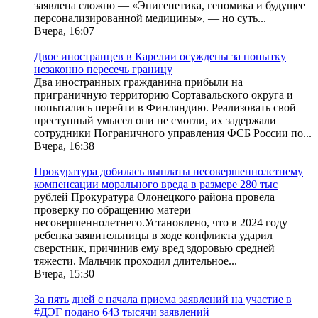
заявлена сложно — «Эпигенетика, геномика и будущее
персонализированной медицины», — но суть...
Вчера, 16:07
Двое иностранцев в Карелии осуждены за попытку
незаконно пересечь границу
Два иностранных гражданина прибыли на
приграничную территорию Сортавальского округа и
попытались перейти в Финляндию. Реализовать свой
преступный умысел они не смогли, их задержали
сотрудники Пограничного управления ФСБ России по...
Вчера, 16:38
Прокуратура добилась выплаты несовершеннолетнему
компенсации морального вреда в размере 280 тыс
рублей Прокуратура Олонецкого района провела
проверку по обращению матери
несовершеннолетнего.Установлено, что в 2024 году
ребенка заявительницы в ходе конфликта ударил
сверстник, причинив ему вред здоровью средней
тяжести. Мальчик проходил длительное...
Вчера, 15:30
За пять дней с начала приема заявлений на участие в
#ДЭГ подано 643 тысячи заявлений