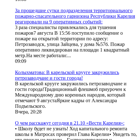
За прошедшие сутки подразделения территориального
пожарно-спасательного гарнизона Республики Карелия
реагировали на 9 оперативных событий:
3 раза специалисты привлекались для тушения
пожаров7 августа В 15:56 поступило сообщение о
пожаре на открытой территории по адресу:
Петрозаводск, улица Зайцева, у дома №57б. Пожар
оперативно ликвидирован на площади 1 квадратный
метр.На месте работали:...
09:09
Колыхматова: В карельской крууге закружились
петрозаводчане и гости города!
В карельской крууге закружились петрозаводчане и
гости города!Традиционный флешмоб приурочен к
Международному дню коренных народов, который
отмечают 9 августаЯркие кадры от Александра
Подъельского.
Вчера, 20:28
О чем расскажут сегодня в 21.10 «Вести Карелия»:
• Школу будет не узнать! Ход капитального ремонта
школы в Матросах проверил Глава Карелии• Увидеть то,
что прежде не видели... Гастроэнтерология и