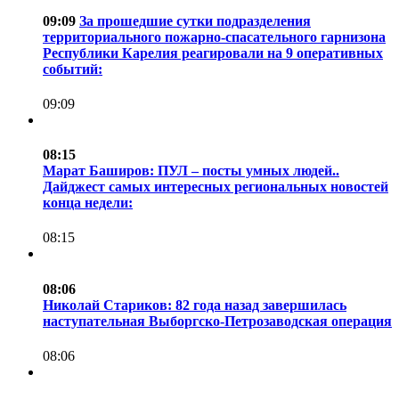
09:09
За прошедшие сутки подразделения
территориального пожарно-спасательного гарнизона
Республики Карелия реагировали на 9 оперативных
событий:
09:09
08:15
Марат Баширов: ПУЛ – посты умных людей..
Дайджест самых интересных региональных новостей
конца недели:
08:15
08:06
Николай Стариков: 82 года назад завершилась
наступательная Выборгско-Петрозаводская операция
08:06