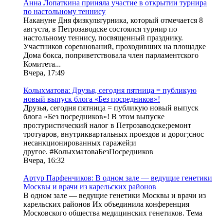
Анна Лопаткина приняла участие в открытии турнира
по настольному теннису
Накануне Дня физкультурника, который отмечается 8
августа, в Петрозаводске состоялся турнир по
настольному теннису, посвященный празднику.
Участников соревнований, проходивших на площадке
Дома бокса, поприветствовала член парламентского
Комитета...
Вчера, 17:49
Колыхматова: Друзья, сегодня пятница = публикую
новый выпуск блога «Без посредников»!
Друзья, сегодня пятница = публикую новый выпуск
блога «Без посредников»! В этом выпуске
про:туристический налог в Петрозаводске;ремонт
тротуаров, внутриквартальных проездов и дорог;снос
несанкционированных гаражей;и
другое. #КолыхматоваБезПосредников
Вчера, 16:32
Артур Парфенчиков: В одном зале — ведущие генетики
Москвы и врачи из карельских районов
В одном зале — ведущие генетики Москвы и врачи из
карельских районов Их объединила конференция
Московского общества медицинских генетиков. Тема