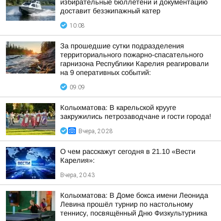
избирательные бюллетени и документацию
доставит безэкипажный катер
10:08
За прошедшие сутки подразделения
территориального пожарно-спасательного
гарнизона Республики Карелия реагировали
на 9 оперативных событий:
09:09
Колыхматова: В карельской крууге
закружились петрозаводчане и гости города!
Вчера, 20:28
О чем расскажут сегодня в 21.10 «Вести
Карелия»:
Вчера, 20:43
Колыхматова: В Доме бокса имени Леонида
Левина прошёл турнир по настольному
теннису, посвящённый Дню Физкультурника