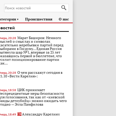
атегории
Происшествия
О нас
►
овостей
Марат Баширов: Немного
Вчера, 20:28
мыслей о смыслах и символах
касательно жеребьевки партий перед
выборами в Госдуму… Единая Россия
вытянула шар №1, впервые за 25 лет
оказавшись первой в бюллетене, что
усилит позиционирование партии
как...
О чем расскажут сегодня в
Вчера, 20:28
21.10 «Вести Карелия»:
ЦИК принимает
Вчера, 18:58
беспрецедентные меры безопасности
для голосования, так как от «киевской
банды детоубийц» можно ожидать чего
угодно — Элла Памфилова
Александру Карелину
Вчера, 18:49