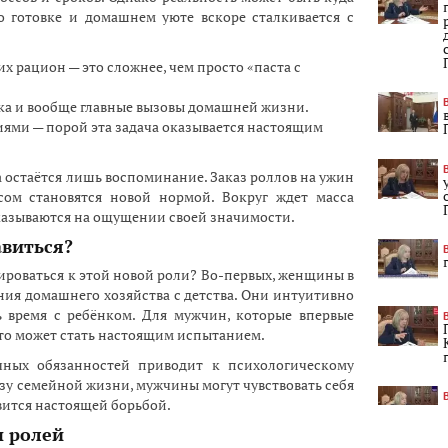
о готовке и домашнем уюте вскоре сталкивается с
их рацион — это сложнее, чем просто «паста с
рка и вообще главные вызовы домашней жизни.
ями — порой эта задача оказывается настоящим
а остаётся лишь воспоминание. Заказ роллов на ужин
сом становятся новой нормой. Вокруг ждет масса
сказываются на ощущении своей значимости.
авиться?
роваться к этой новой роли? Во-первых, женщины в
ия домашнего хозяйства с детства. Они интуитивно
ь время с ребёнком. Для мужчин, которые впервые
то может стать настоящим испытанием.
чных обязанностей приводит к психологическому
ьзу семейной жизни, мужчины могут чувствовать себя
вится настоящей борьбой.
ы ролей