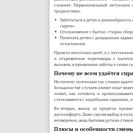
сложнее. Первоначальный энтузиазм 
трудностями.
Заботиться о детях и разнообразить 
сыром».
Столкновение с бытом: стирка, убо
Помогать детям с домашними задани
испытанием.
Прошло несколько дней, и с энтузиазм
и откровенные переговоры с пылесо
вызовов, а привычные заботы о семье 
Почему не всем удаётся спр
Но почему мужчинам так сложно адапти
большинстве случаев имеют опыт веден
знают, как готовить и организовыват
сталкиваются с подобными задачами, э
Во-вторых, выход за пределы привы
дискомфорту. Даже сделав выбор в пол
неуверенно, ведь бытовая рутина стано
Плюсы и особенности смен