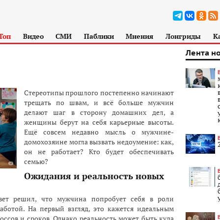
Топ
Видео
СМИ
Паблики
Мнения
Лонгриды
К
Лента н
Стереотипы прошлого постепенно начинают
трещать по швам, и всё больше мужчин
делают шаг в сторону домашних дел, а
женщины берут на себя карьерные высоты.
Ещё совсем недавно мысль о мужчине-
домохозяине могла вызвать недоумение: как,
он не работает? Кто будет обеспечивать
семью?
Ожидания и реальность новых
вет решил, что мужчина попробует себя в роли
аботой. На первый взгляд, это кажется идеальным
ссов и сроков. Однако реальность может быть куда