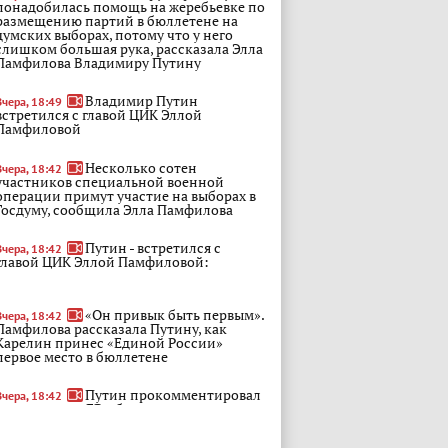
понадобилась помощь на жеребьевке по
размещению партий в бюллетене на
думских выборах, потому что у него
слишком большая рука, рассказала Элла
Памфилова Владимиру Путину
Владимир Путин
Вчера, 18:49
встретился с главой ЦИК Эллой
Памфиловой
Несколько сотен
Вчера, 18:42
участников специальной военной
операции примут участие на выборах в
Госдуму, сообщила Элла Памфилова
Путин - встретился с
Вчера, 18:42
главой ЦИК Эллой Памфиловой:
«Он привык быть первым».
Вчера, 18:42
Памфилова рассказала Путину, как
Карелин принес «Единой России»
первое место в бюллетене
Путин прокомментировал
Вчера, 18:42
первое место ЕР в бюллетене на
выборах, отметив, что вытащивший шар
с этой цифрой Карелин "привык быть