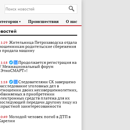
атегории
Происшествия
О нас
►
овостей
Жительница Петрозаводска отдала
11:29
мошенникам родительские сбережения
и продала машину
Продолжается регистрация на
11:18
V Межнациональный форум
«ЭтноСМАРТ»!
Следователями СК завершено
11:18
расследование уголовных дел в
отношении двоих несовершеннолетних,
обвиняемых в приобретении
электронных средств платежа для их
последующей передачи другому лицу из
корыстной заинтересованности
Молодой человек погиб в ДТП в
10:49
Карелии