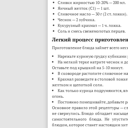
Сливки жирностью 10-20% — 200 мл.
Яичный желток (С1) — 1 шт.
Сливочное масло — 30 г (2 ст. ложки).
Чеснок — 2 зубчика.
Кукурузный крахмал — 1 ч. ложка.
Соль и смесь свежемолотых перцев.
Легкий процесс приготовле
Приготовление блюда займет всего нес
Нарежьте куриную грудку кубиками р
На мелкой терке натрите чеснок и д
Оставьте под крышкой на 5-10 минут.
В сковороде растопите сливочное ма
Крахмал разведите в столовой ложке
желтком и щепоткой соли.
Как только курица подрумянится, вл
огонь.
Постоянно помешивайте, добавьте р
Основное правило этой рецептуры — сл
не свернулись. Блюдо обладает насыщ
самостоятельного блюда. Не упусти
блюдом, которое станет настоящим хит