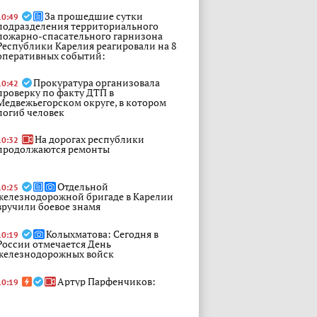
За прошедшие сутки
10:49
подразделения территориального
пожарно-спасательного гарнизона
Республики Карелия реагировали на 8
оперативных событий:
Прокуратура организовала
10:42
проверку по факту ДТП в
Медвежьегорском округе, в котором
погиб человек
На дорогах республики
10:32
продолжаются ремонты
Отдельной
10:25
железнодорожной бригаде в Карелии
вручили боевое знамя
Колыхматова: Сегодня в
10:19
России отмечается День
железнодорожных войск
Артур Парфенчиков:
10:19
Вручили боевое знамя отдельной
железнодорожной бригаде
Ленинградского военного округа в