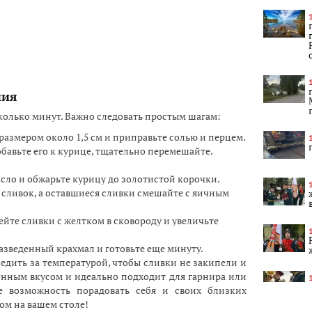
ния
колько минут. Важно следовать простым шагам:
азмером около 1,5 см и приправьте солью и перцем.
обавьте его к курице, тщательно перемешайте.
сло и обжарьте курицу до золотистой корочки.
 сливок, а оставшиеся сливки смешайте с яичным
ейте сливки с желтком в сковороду и увеличьте
азведенный крахмал и готовьте еще минуту.
едить за температурой, чтобы сливки не закипели и
енным вкусом и идеально подходит для гарнира или
те возможность порадовать себя и своих близких
ом на вашем столе!