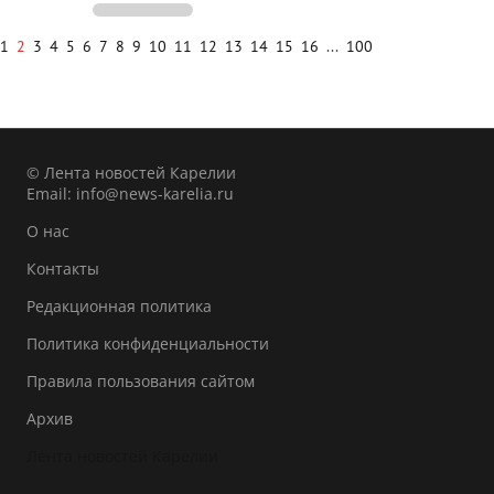
1
2
3
4
5
6
7
8
9
10
11
12
13
14
15
16
...
100
© Лента новостей Карелии
Email:
info@news-karelia.ru
О нас
Контакты
Редакционная политика
Политика конфиденциальности
Правила пользования сайтом
Архив
Лента новостей Карелии