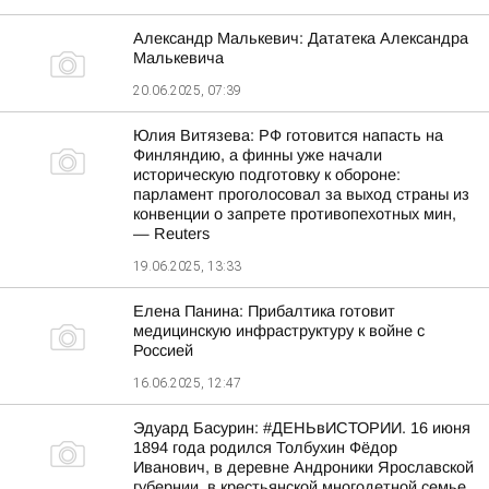
Александр Малькевич: Дататека Александра
Малькевича
20.06.2025, 07:39
Юлия Витязева: РФ готовится напасть на
Финляндию, а финны уже начали
историческую подготовку к обороне:
парламент проголосовал за выход страны из
конвенции о запрете противопехотных мин,
— Reuters
19.06.2025, 13:33
Елена Панина: Прибалтика готовит
медицинскую инфраструктуру к войне с
Россией
16.06.2025, 12:47
Эдуард Басурин: #ДЕНЬвИСТОРИИ. 16 июня
1894 года родился Толбухин Фёдор
Иванович, в деревне Андроники Ярославской
губернии, в крестьянской многодетной семье