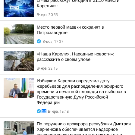
О чем расскажут сегодня в 21.10 «Вести
Карелия»:
Вчера, 20:55
Место первой маевки сохранят в
Петрозаводске
Вчера, 17:27
«Наша Карелия. Народные новости»:
расскажите о своём улове
Вчера, 22:18
Избирком Карелии определил дату
жеребьевок для распределения эфирного
времени и печатной площади на выборах в
Государственную Думу Российской
Федерации
Вчера, 18:18
По поручению прокурора республики Дмитрия
Харченкова обеспечивается надзорное
сопровождение ремонта и строительства